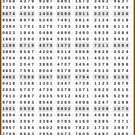
3
7
6
8
5
4
3
7
9
7
9
2
8
7
6
6
8
9
1
1
1
6
7
3
1
3
4
6
2
8
9
6
3
7
1
7
3
1
5
6
2
9
5
9
5
3
0
9
8
8
2
5
6
9
6
1
8
4
8
3
9
0
7
1
8
7
8
4
9
4
9
6
7
4
2
4
0
3
2
5
1
4
0
0
0
0
5
9
0
9
2
9
1
1
2
0
2
3
2
5
1
8
3
6
9
9
5
8
4
3
8
9
7
8
6
5
2
4
0
4
7
4
9
1
1
0
8
1
4
5
2
1
2
4
6
6
0
1
8
9
2
3
8
4
3
1
7
0
1
1
0
2
7
6
4
7
1
9
3
3
3
2
6
9
6
4
8
3
8
2
6
1
1
4
5
0
6
2
3
5
1
8
4
5
9
0
4
8
8
7
4
8
9
6
6
2
4
9
0
9
5
9
3
8
2
3
0
8
4
3
1
6
6
3
9
2
5
8
0
8
2
9
6
4
1
5
9
3
5
8
3
6
4
0
4
8
2
1
5
6
9
4
5
2
7
1
1
9
6
6
8
7
1
9
1
4
5
7
5
3
1
4
7
2
9
9
2
6
3
9
7
2
1
1
2
6
5
8
4
3
3
8
9
9
9
8
5
6
7
4
4
2
0
6
6
8
3
1
4
5
0
8
6
8
5
9
8
2
6
8
0
5
2
4
6
6
7
0
4
4
0
9
2
8
1
3
5
5
6
2
7
1
8
0
8
0
1
5
1
6
4
5
2
0
2
1
4
6
2
8
8
3
1
0
1
2
0
4
7
2
3
8
8
0
8
4
7
0
7
7
3
4
5
4
9
5
3
7
9
7
6
9
9
8
8
4
6
5
2
7
7
5
9
1
1
8
0
0
4
4
9
3
7
9
7
0
5
9
4
4
4
5
1
0
1
6
0
7
4
2
4
4
6
2
8
7
5
9
6
6
3
6
4
7
2
5
3
0
7
7
4
7
9
4
4
7
9
5
1
6
9
1
6
5
2
0
4
1
8
9
3
3
6
8
5
1
3
0
1
1
3
4
4
7
2
4
7
3
8
2
1
1
2
3
5
2
6
7
9
7
2
0
3
6
9
5
7
0
7
7
4
7
3
9
3
5
3
7
8
6
1
0
7
1
8
6
9
2
0
2
0
5
1
5
6
7
6
1
3
4
2
8
8
7
6
2
6
3
5
8
5
0
1
2
3
6
6
2
1
3
3
4
6
5
2
5
2
9
0
9
9
7
0
9
9
0
9
8
3
2
8
5
4
8
3
0
2
6
0
6
4
0
9
6
6
6
2
4
7
2
8
1
9
8
8
1
0
3
1
4
0
9
3
8
2
5
9
6
8
5
9
8
0
2
2
3
6
8
4
3
5
2
0
8
8
1
8
7
5
3
6
3
9
4
4
4
5
6
0
6
3
8
8
1
9
8
0
4
4
8
3
7
9
6
6
4
0
9
8
8
5
4
1
9
1
6
5
8
6
5
3
0
6
7
4
3
3
8
4
3
0
7
9
3
3
6
1
6
0
6
9
3
9
5
5
7
3
7
1
8
8
9
5
7
3
5
3
9
4
4
5
6
0
2
2
9
9
6
0
6
7
8
2
3
5
1
7
3
0
3
3
9
8
7
6
2
7
0
9
9
9
6
6
3
9
2
8
5
6
2
5
0
7
3
1
7
6
0
9
9
9
4
9
2
2
4
0
8
0
8